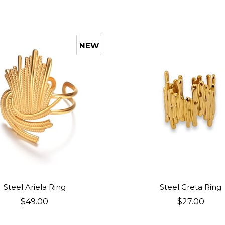
NEW
ITEM
ADD TO CART
ADD TO CART
Steel Ariela Ring
Steel Greta Ring
$49.00
$27.00