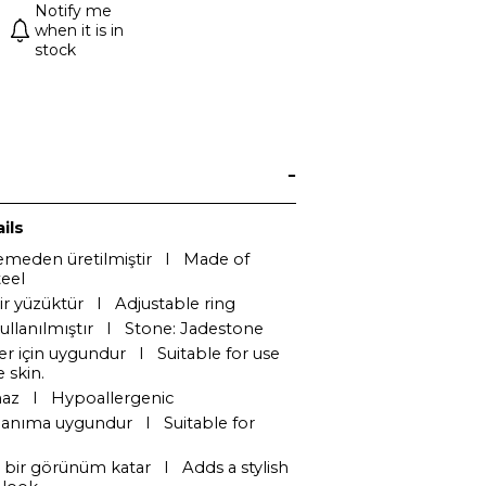
Notify me
when it is in
stock
ils
emeden üretilmiştir I Made of
teel
lir yüzüktür I Adjustable ring
kullanılmıştır I Stone: Jadestone
ler için uygundur I Suitable for use
e skin.
maz I Hypoallergenic
lanıma uygundur I Suitable for
r bir görünüm katar I Adds a stylish