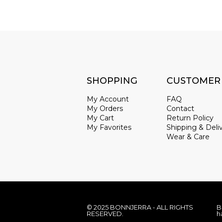
SHOPPING
CUSTOMER
My Account
FAQ
My Orders
Contact
My Cart
Return Policy
My Favorites
Shipping & Deli
Wear & Care
© 2025 BONNJERRA - ALL RIGHTS
B
RESERVED.
h