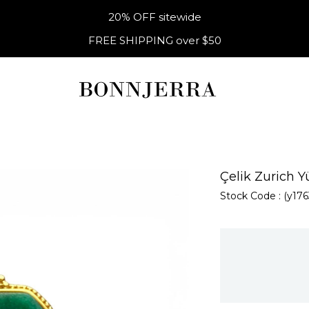
20% OFF sitewide
FREE SHIPPING over $50
Çelik Zurich 
Stock Code
(y176