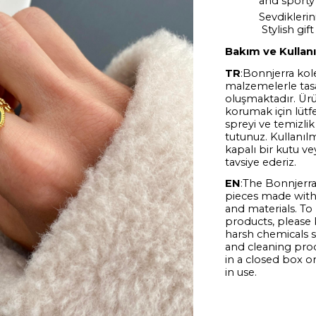
and sporty
Sevdiklerini
Stylish gif
Bakım ve Kullan
TR
:Bonnjerra kole
malzemelerle tas
oluşmaktadır. Ürü
korumak için lütf
spreyi ve temizlik
tutunuz. Kullanı
kapalı bir kutu v
tavsiye ederiz.
EN
:The Bonnjerra
pieces made with 
and materials. To
products, please
harsh chemicals s
and cleaning pr
in a closed box o
in use.