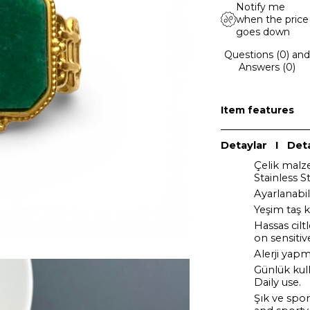
Notify me
when the price
goes down
Questions (0) and
Answers (0)
Item features
Detaylar I Deta
Çelik malz
Stainless S
Ayarlanabi
Yeşim taş 
Hassas cilt
on sensitiv
Alerji yap
Günlük kul
Daily use.
Şık ve spo