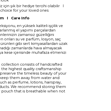
 look
z için şık bir hediye tercihi olabilir I
t choice for your loved ones
ım I Care Info
ksiyonu, en yüksek kaliteli işçilik ve
arlanmış el yapımı parçalardan
nlerinizin zamansız güzelliğini
en onları su ve parfüm, losyon, saç
 ürünleri gibi sert kimyasallardan uzak
lmadığı zamanlarda hava almayacak
eya kese içerisinde muhafaza etmenizi
 collection consists of handcrafted
the highest quality craftsmanship
 preserve the timeless beauty of your
 keep them away from water and
uch as perfume, lotions, hairspray,
oducts. We recommend storing them
r pouch that is breathable when not