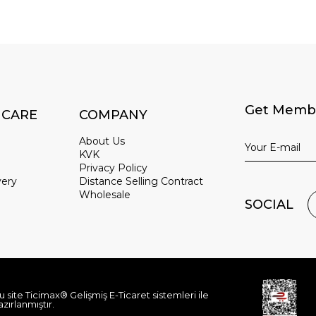
Get Membe
 CARE
COMPANY
About Us
KVK
Privacy Policy
very
Distance Selling Contract
Wholesale
SOCIAL
u site Ticimax® Gelişmiş E-Ticaret sistemleri ile
azırlanmıştır.