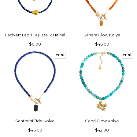
SEPETE EKLE
SEPETE EKLE
Lacivert Lapis Taşlı Balık Halhal
Sahara Glow Kolye
$0.00
$46.00
YENI
YENI
ÜRÜN
ÜRÜN
SEPETE EKLE
SEPETE EKLE
Santorini Tide Kolye
Capri Glow Kolye
$46.00
$42.00