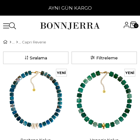
AYNI GÜN KARGO
0
Capri Reverie
Sıralama
Filtreleme
YENI
YENI
ÜRÜN
ÜRÜN
SEPETE EKLE
SEPETE EKLE