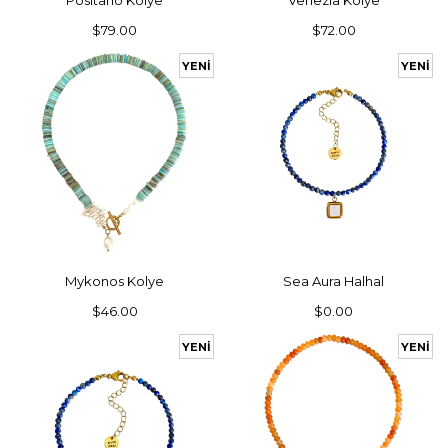
Positano Kolye
Venezia Kolye
$79.00
$72.00
YENI
YENI
ÜRÜN
ÜRÜN
SEPETE EKLE
SEPETE EKLE
Mykonos Kolye
Sea Aura Halhal
$46.00
$0.00
YENI
YENI
ÜRÜN
ÜRÜN