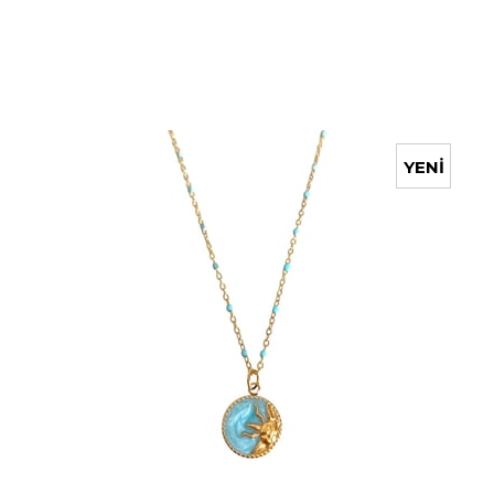
YENI
ÜRÜN