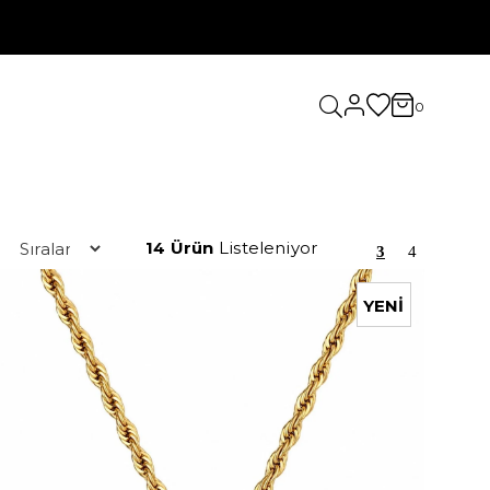
0
14 Ürün
YENI
ÜRÜN