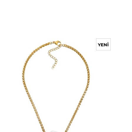
YENI
ÜRÜN