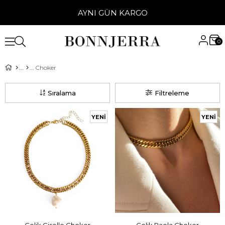
AYNI GÜN KARGO
0
Choker
Sıralama
Filtreleme
YENI
YENI
ÜRÜN
ÜRÜN
SEPETE EKLE
SEPETE EKLE