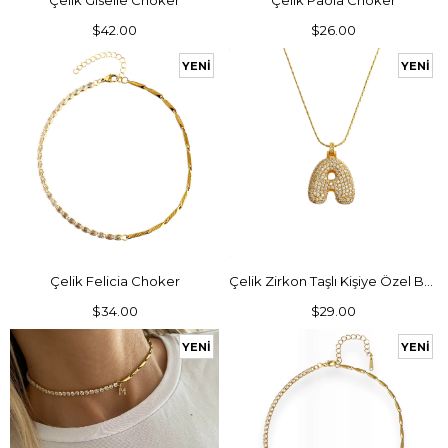
Çelik Giselle Choker
Çelik Paola Choker
$42.00
$26.00
YENI
YENI
ÜRÜN
ÜRÜN
SEPETE EKLE
SEPETE EKLE
Çelik Felicia Choker
Çelik Zirkon Taşlı Kişiye Özel Balon Harf Kolye
$34.00
$29.00
YENI
YENI
ÜRÜN
ÜRÜN