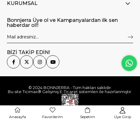
KURUMSAL
Bonnjerra Üye ol ve Kampanyalardan ilk sen
haberdar ol!!
BİZİ TAKİP EDİN!
© 2024 BONNJERRA - Tüm hakları saklıdır.
Bu site Ticimax® Gelişmiş E-Ticaret sistemleri ile hazırlanmıştır.
Anasayfa
Favorilerim
Sepetim
Üye Girişi